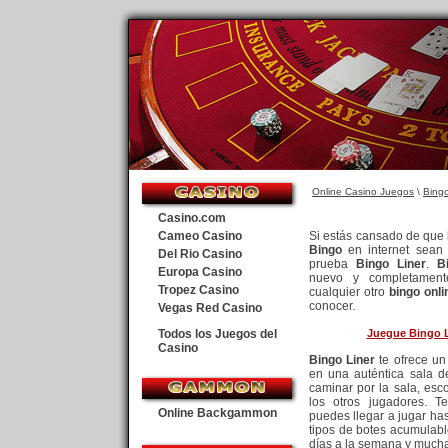
Online Casino Juegos
\
Bingo
Casino.com
Cameo Casino
Si estás cansado de que 
Bingo
en internet sean 
Del Rio Casino
prueba
Bingo Liner
.
B
Europa Casino
nuevo y completament
Tropez Casino
cualquier otro
bingo onli
conocer.
Vegas Red Casino
Todos los Juegos del
Juegue Bingo L
Casino
Bingo Liner
te ofrece u
en una auténtica sala 
caminar por la sala, esc
los otros jugadores. 
Online Backgammon
puedes llegar a jugar has
tipos de botes acumulabl
días a la semana y mucha