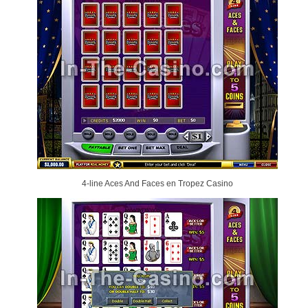
4-line Aces And Faces en Tropez Casino