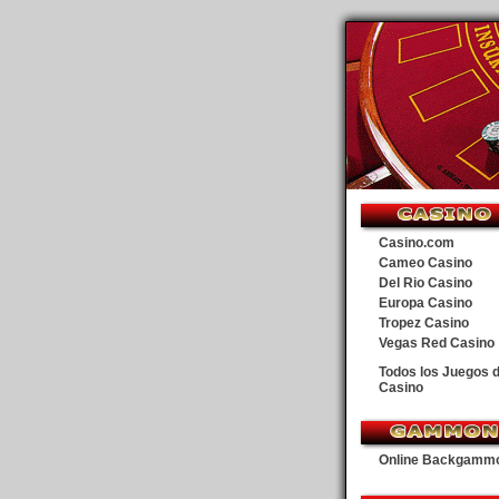
Casino.com
Cameo Casino
Del Rio Casino
Europa Casino
Tropez Casino
Vegas Red Casino
Todos los Juegos d
Casino
Online Backgamm